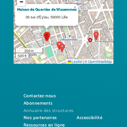
−
×
Maison de Quartier de Wazemmes
36 rue d'Eylau, 59000 Lille
300 m
500 ft
Leaflet
|
©
OpenStreetMap
Contactez-nous
Abonnements
Annuaire des structures
Nos partenaires
Accessibilité
Ressources en ligne